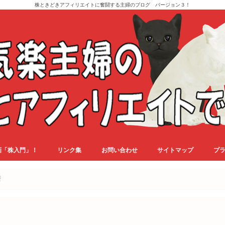
株ときどきアフィリエイトに奮闘する主婦のブログ バージョン３！
画「株入門」！
リンク集
お問い合わせ
サイトマップ
プ
新