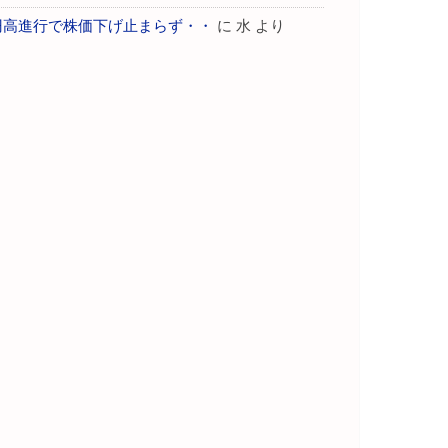
円高進行で株価下げ止まらず・・
に
水
より