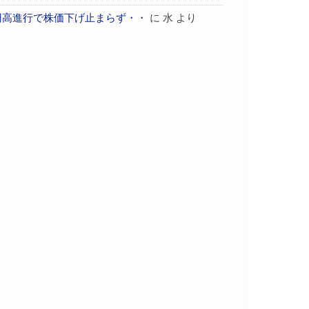
円高進行で株価下げ止まらず・・
に
水
より