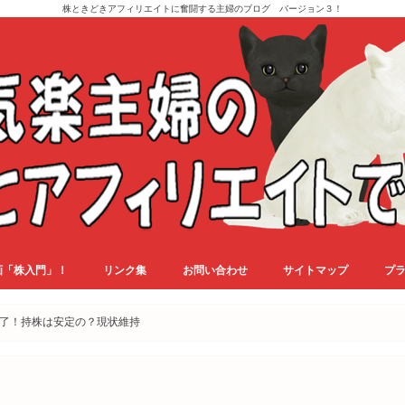
株ときどきアフィリエイトに奮闘する主婦のブログ バージョン３！
画「株入門」！
リンク集
お問い合わせ
サイトマップ
プ
了！持株は安定の？現状維持