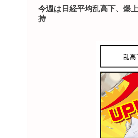
今週は日経平均乱高下、爆
持