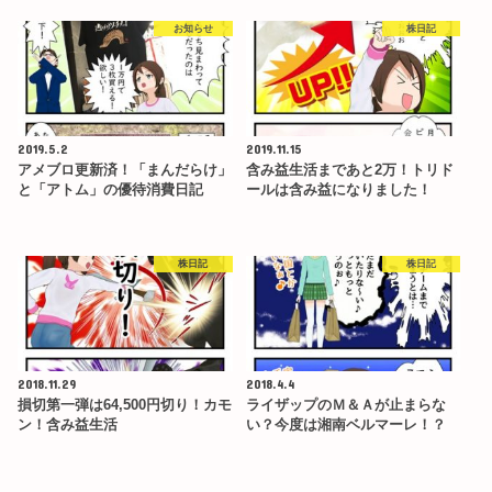
お知らせ
株日記
2019.5.2
2019.11.15
アメブロ更新済！「まんだらけ」
含み益生活まであと2万！トリド
と「アトム」の優待消費日記
ールは含み益になりました！
株日記
株日記
2018.11.29
2018.4.4
損切第一弾は64,500円切り！カモ
ライザップのＭ＆Ａが止まらな
ン！含み益生活
い？今度は湘南ベルマーレ！？