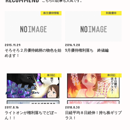
こちらの記事も人気です。
株主優待情報
到着優待
2015.11.29
2016.9.28
そろそろ２月優待銘柄の物色を始
9月優待権利落ち 終値編
めます！
株日記
株日記
2017.8.16
2018.8.30
ライトオンが権利落ちでどぼ～
日経平均８日続伸！持ち株ギリプ
ん！！
ラス！