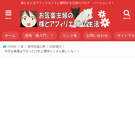
株ときどきアフィリエイトに奮闘する主婦のブログ バージョン３！
menu
search
ホーム
漫画「株入門」！
リンク集
お問い合わせ
サイトマ
HOME
株
優待関連記事
到着優待
今日も株価は下がったけれど優待たくさん嬉しいな！！