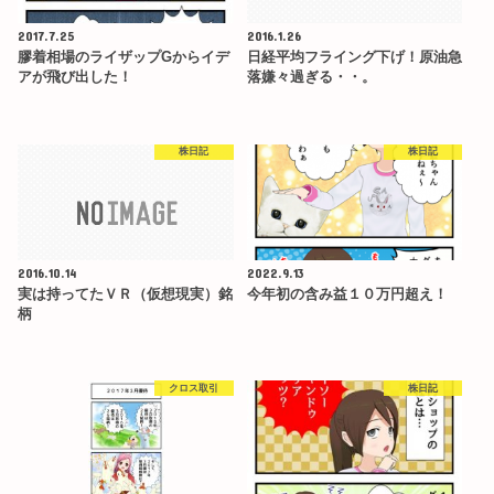
2017.7.25
2016.1.26
膠着相場のライザップGからイデ
日経平均フライング下げ！原油急
アが飛び出した！
落嫌々過ぎる・・。
株日記
株日記
2016.10.14
2022.9.13
実は持ってたＶＲ（仮想現実）銘
今年初の含み益１０万円超え！
柄
クロス取引
株日記