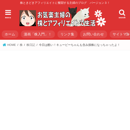
株ときどきアフィリエイトに奮闘する主婦のブログ バージョン３！
menu
search
ホーム
漫画「株入門」！
リンク集
お問い合わせ
サイトマ
HOME
株
株日記
今日は酷い！キューピーちゃんも含み損株になっちゃったよ！