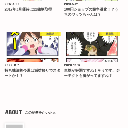
2017.3.28
2018.5.21
2017年3月優待は22銘柄取得
100円ショップの競争激化！？う
ちのワッツちゃんは？
株日記
株日記
2022.11.7
2020.12.14
持ち株決算今週は減益祭りでスタ
車株が好調ですね！そうです、ジ
ートか！？
ーテクトも騰がってますね？
ABOUT
この記事をかいた人