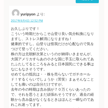
yuripyon
より:
2017年9月4日 12:52 PM
お久しぶりです！
こういう時期だからこそ山登り良い気分転換になり
ますし、ストレス解消になりますね！
健康的ですし。山登りは怪我だけが心配なので気を
つけて登ってください。
株の方は北朝鮮次第というのが納得いきませんが、
大国アメリカすらあの小さな国に手玉に取られてあ
たふたしてるところをみると日本国民にできる事は
なにもなさそうです。
せめてもの抵抗は・・株を売らないでガチホール
ド！するくらいでしょうか（苦笑）まぁそんなこと
しても痛いのは自分だけですが。
去年の今の時期は含み損が７０万くらいあったの
で、それを思うとまだ頑張れそうですが、過去の経
験から含み益がなくなるときはほんと一瞬なのであ
れこれ迷ってます。