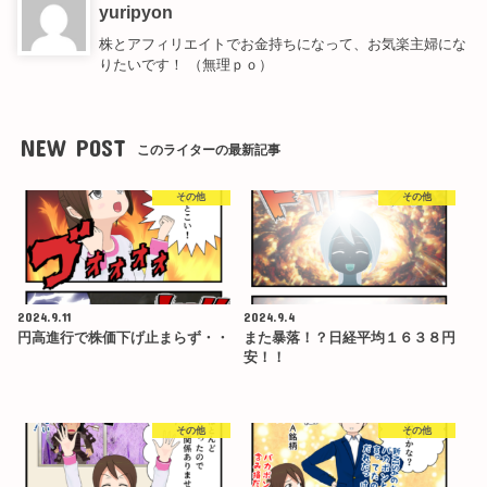
yuripyon
株とアフィリエイトでお金持ちになって、お気楽主婦にな
りたいです！ （無理ｐｏ）
NEW POST
このライターの最新記事
その他
その他
2024.9.11
2024.9.4
円高進行で株価下げ止まらず・・
また暴落！？日経平均１６３８円
安！！
その他
その他