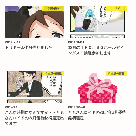
到着優待
ＩＰＯ
2015.7.31
2017.11.28
トリドール半分売りました
12月のＩＰＯ、ＳＧホールディ
ングス！抽選参加します
株主優待情報
株主優待情報
2019.1.3
2016.12.30
こんな時期になんですが・・とも
ともさんロイドの2017年3月優待
さんロイドの３月優待銘柄選定出
銘柄選定
てます