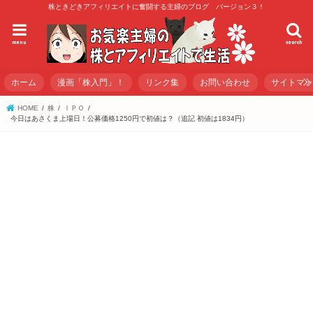
株ときどきアフィリエイトに奮闘する主婦のブログ バージョン３！
menu
search
ホーム
漫画「株入門」！
リンク集
お問い合わせ
サイトマ
HOME
株
ＩＰＯ
今日はあさくま上場日！公募価格1250円で初値は？（追記 初値は1834円）