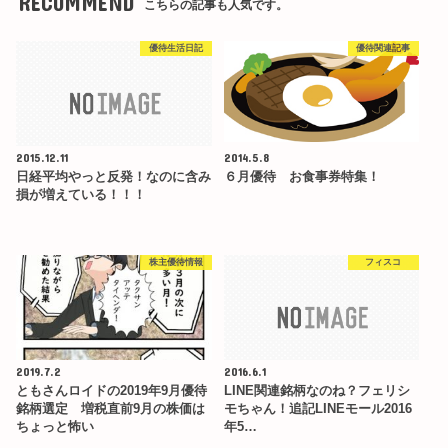
RECOMMEND
こちらの記事も人気です。
優待生活日記
優待関連記事
2015.12.11
2014.5.8
日経平均やっと反発！なのに含み
６月優待 お食事券特集！
損が増えている！！！
株主優待情報
フィスコ
2019.7.2
2016.6.1
ともさんロイドの2019年9月優待
LINE関連銘柄なのね？フェリシ
銘柄選定 増税直前9月の株価は
モちゃん！追記LINEモール2016
ちょっと怖い
年5…