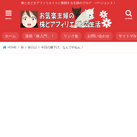
株ときどきアフィリエイトに奮闘する主婦のブログ バージョン３！
menu
search
ホーム
漫画「株入門」！
リンク集
お問い合わせ
サイトマ
HOME
株
株日記
今日の爆下げ、なんでやねん！