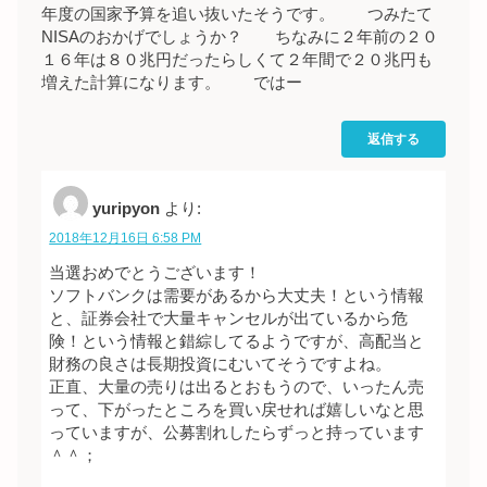
年度の国家予算を追い抜いたそうです。 つみたて
NISAのおかげでしょうか？ ちなみに２年前の２０
１６年は８０兆円だったらしくて２年間で２０兆円も
増えた計算になります。 ではー
返信する
yuripyon
より:
2018年12月16日 6:58 PM
当選おめでとうございます！
ソフトバンクは需要があるから大丈夫！という情報
と、証券会社で大量キャンセルが出ているから危
険！という情報と錯綜してるようですが、高配当と
財務の良さは長期投資にむいてそうですよね。
正直、大量の売りは出るとおもうので、いったん売
って、下がったところを買い戻せれば嬉しいなと思
っていますが、公募割れしたらずっと持っています
＾＾；