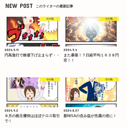
NEW POST
このライターの最新記事
その他
その他
2024.9.11
2024.9.4
円高進行で株価下げ止まらず・・
また暴落！？日経平均１６３８円
安！！
その他
その他
2024.9.2
2024.8.27
８月の株主優待はほぼクロス取引
新NISAの含み益が先週の倍に！
で！