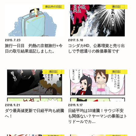
株以外の日記
株日記
2015.7.23
2017.5.10
旅行一日目 灼熱の京都旅行+今
コシダカHD、公募増資と売り出
日の取引結果追記しました。
しで予想通りの株価暴落です
株日記
株日記
2018.9.21
2019.9.17
ダウ最高値更新で日経平均も続騰
日経平均は10連騰！サウジ不安
へ！
も関係ない？ヤーマンの暴落はト
リドールでカ…