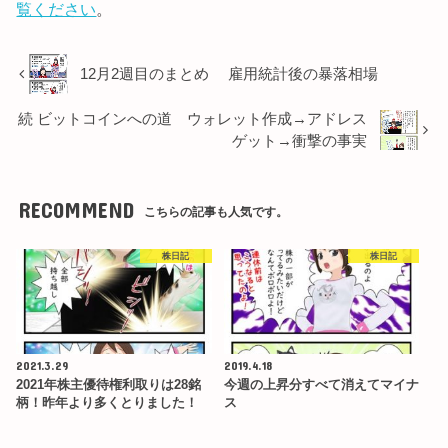
覧ください
。
12月2週目のまとめ 雇用統計後の暴落相場
続 ビットコインへの道 ウォレット作成→アドレス
ゲット→衝撃の事実
RECOMMEND
こちらの記事も人気です。
株日記
株日記
2021.3.29
2019.4.18
2021年株主優待権利取りは28銘
今週の上昇分すべて消えてマイナ
柄！昨年より多くとりました！
ス