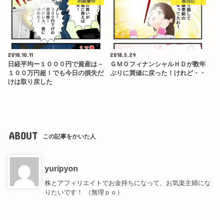
到着優待
株日記
2018.10.11
2018.5.29
日経平均ー１０００円で資産は－
ＧＭＯフィナンシャルＨＤが数年
１００万円超！でも今日の損失だ
ぶりに買値に戻った！けれど・・
けは取り戻した
ABOUT
この記事をかいた人
yuripyon
株とアフィリエイトでお金持ちになって、お気楽主婦にな
りたいです！ （無理ｐｏ）