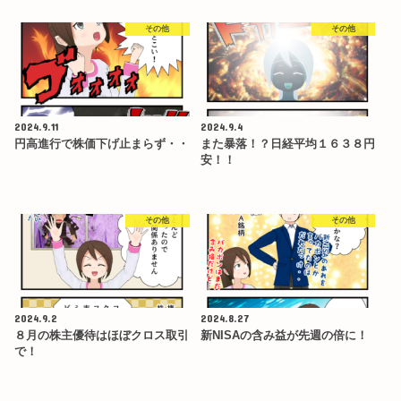
その他
その他
2024.9.11
2024.9.4
円高進行で株価下げ止まらず・・
また暴落！？日経平均１６３８円
安！！
その他
その他
2024.9.2
2024.8.27
８月の株主優待はほぼクロス取引
新NISAの含み益が先週の倍に！
で！