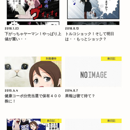
2018.1.23
2018.8.13
下がっちゃヤーマン！やっぱり上
トルコショック！そして明日
値が重い・・
は・・もっとショック？
到着優待
株日記
2015.6.4
2014.8.7
健康コーポ分売当選で保有４００
果報は寝て待て？
株に！
株日記
株日記