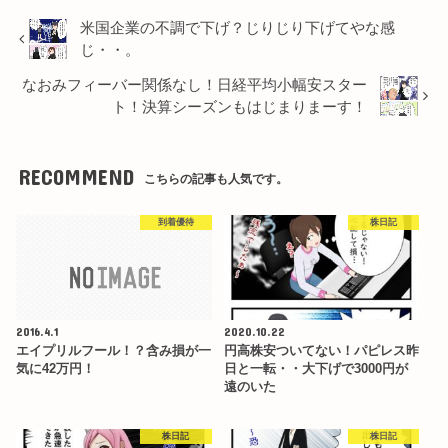
米国企業の不調で下げ？じりじり下げてやな感
じ・・。
なおみフィーバー関係なし！日経平均小幅安スター
ト！決算シーズンもはじまりまーす！
RECOMMEND
こちらの記事も人気です。
到着優待
株日記
2016.4.1
2020.10.22
エイプリルフール！？含み損が一
円高株安ついてない！パピレス昨
気に42万円！
日と一転・・大下げで3000円が
遠のいた
株日記
株日記