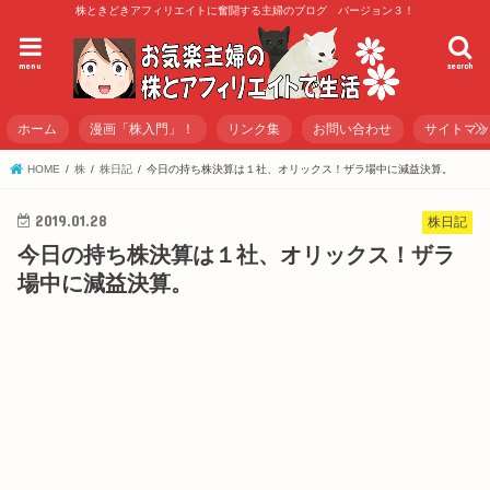
株ときどきアフィリエイトに奮闘する主婦のブログ バージョン３！
menu
search
ホーム
漫画「株入門」！
リンク集
お問い合わせ
サイトマ
HOME
株
株日記
今日の持ち株決算は１社、オリックス！ザラ場中に減益決算。
2019.01.28
株日記
今日の持ち株決算は１社、オリックス！ザラ
場中に減益決算。