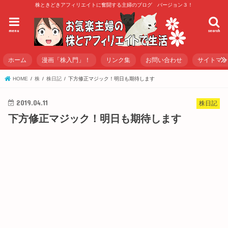
株ときどきアフィリエイトに奮闘する主婦のブログ バージョン３！
menu
search
ホーム
漫画「株入門」！
リンク集
お問い合わせ
サイトマ
HOME
株
株日記
下方修正マジック！明日も期待します
2019.04.11
株日記
下方修正マジック！明日も期待します