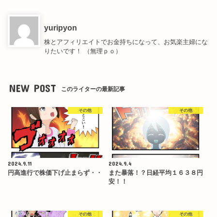
yuripyon
株とアフィリエイトでお金持ちになって、お気楽主婦にな
りたいです！ （無理ｐｏ）
NEW POST
このライターの最新記事
その他
その他
2024.9.11
2024.9.4
円高進行で株価下げ止まらず・・
また暴落！？日経平均１６３８円
安！！
その他
その他