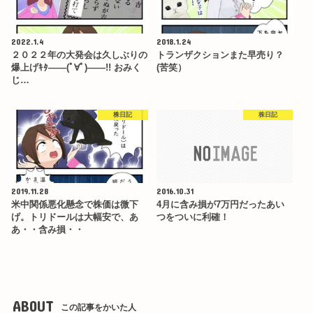
2022.1.4
2018.1.24
２０２２年の大発会は久しぶりの
トランザクションまた早売り？
爆上げｷﾀ――(ﾟ∀ﾟ)――!! おみく
(苦笑）
じ…
株日記
株日記
2019.11.28
2016.10.31
米中関係悪化懸念で株価は微下
4月に含み損が7万円だったあい
げ。トリドールは大幅安で、あ
つをついに利確！
あ・・含み損・・
ABOUT
この記事をかいた人