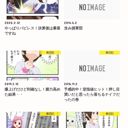
2020.2.12
2014.6.2
やっぱりパピレス！決算後は暴落
含み損軍団
ですね
株日記
株日記
2019.3.12
2016.11.2
爆上げだけど利確なし！握力高め
予感的中！逆指値ヒット！押し目
た結果・・
買いだと思ったら落ちるナイフだ
ったの巻
株日記
株日記