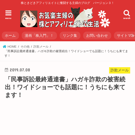
株ときどきアフィリエイトに奮闘する主婦のブログ バージョン３！
menu
search
ホーム
漫画「株入門」！
リンク集
お問い合わせ
サイトマ
HOME
その他
詐欺メール
「民事訴訟最終通達書」ハガキ詐欺の被害続出！ワイドショーでも話題に！うちにも来てま
す！
2019.07.08
詐欺メール
「民事訴訟最終通達書」ハガキ詐欺の被害続
出！ワイドショーでも話題に！うちにも来て
ます！