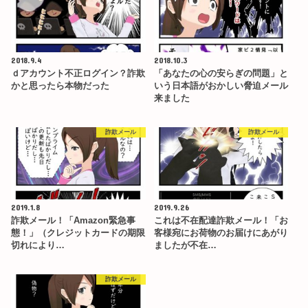
2018.9.4
2018.10.3
ｄアカウント不正ログイン？詐欺
「あなたの心の安らぎの問題」と
かと思ったら本物だった
いう日本語がおかしい脅迫メール
来ました
詐欺メール
詐欺メール
2019.1.8
2019.9.26
詐欺メール！「Amazon緊急事
これは不在配達詐欺メール！「お
態！」（クレジットカードの期限
客様宛にお荷物のお届けにあがり
切れにより…
ましたが不在…
詐欺メール