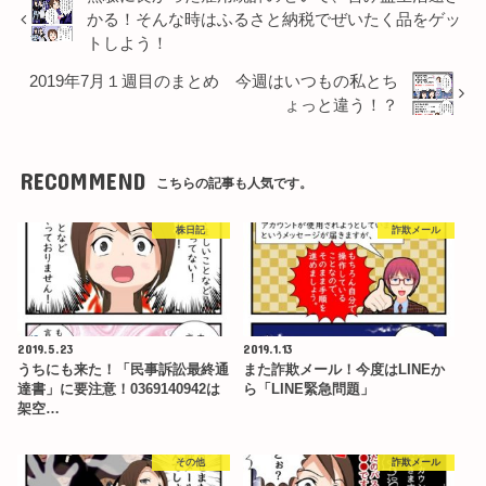
かる！そんな時はふるさと納税でぜいたく品をゲッ
トしよう！
2019年7月１週目のまとめ 今週はいつもの私とち
ょっと違う！？
RECOMMEND
こちらの記事も人気です。
株日記
詐欺メール
2019.5.23
2019.1.13
うちにも来た！「民事訴訟最終通
また詐欺メール！今度はLINEか
達書」に要注意！0369140942は
ら「LINE緊急問題」
架空…
その他
詐欺メール