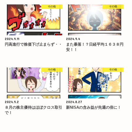
その他
その他
2024.9.11
2024.9.4
円高進行で株価下げ止まらず・・
また暴落！？日経平均１６３８円
安！！
その他
その他
2024.9.2
2024.8.27
８月の株主優待はほぼクロス取引
新NISAの含み益が先週の倍に！
で！