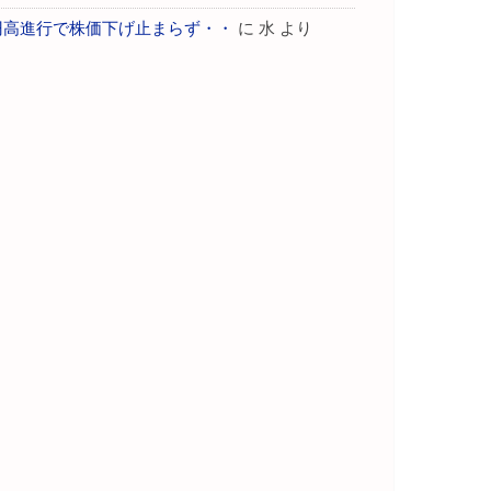
円高進行で株価下げ止まらず・・
に
水
より