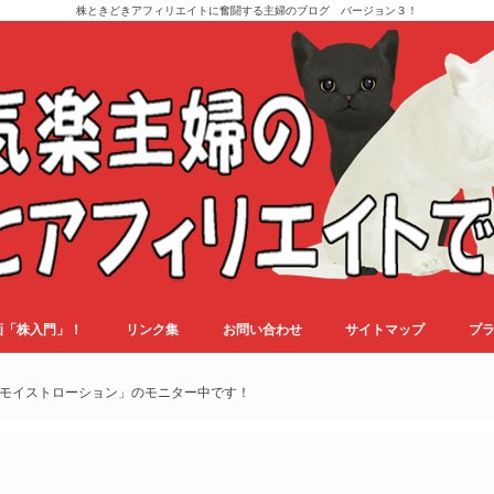
株ときどきアフィリエイトに奮闘する主婦のブログ バージョン３！
画「株入門」！
リンク集
お問い合わせ
サイトマップ
プ
モイストローション」のモニター中です！