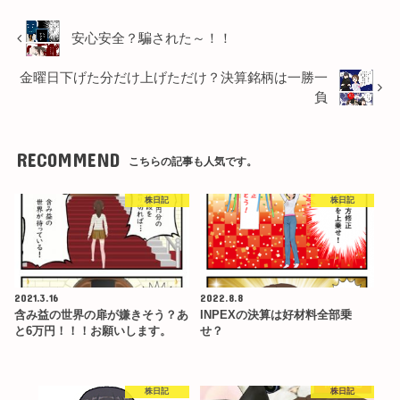
安心安全？騙された～！！
金曜日下げた分だけ上げただけ？決算銘柄は一勝一
負
RECOMMEND
こちらの記事も人気です。
株日記
株日記
2021.3.16
2022.8.8
含み益の世界の扉が嫌きそう？あ
INPEXの決算は好材料全部乗
と6万円！！！お願いします。
せ？
株日記
株日記