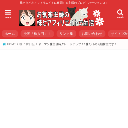
株ときどきアフィリエイトに奮闘する主婦のブログ バージョン３！
menu
search
ホーム
漫画「株入門」！
リンク集
お問い合わせ
サイトマ
HOME
株
株日記
ヤーマン株主優待グレードアップ！1株だけの長期株主です！