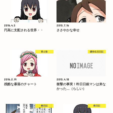
2016.4.5
2015.7.16
円高に支配される世界・・
ささやかな幸せ
替え歌
優待生活日記
2016.2.19
2015.4.18
残酷な暴落のチャート
衝撃の事実！昨日日銀マンは来な
かった…（らしい）
株日記
株日記