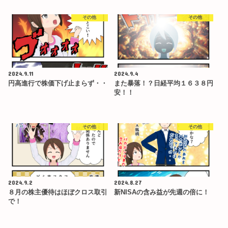
その他
その他
2024.9.11
2024.9.4
円高進行で株価下げ止まらず・・
また暴落！？日経平均１６３８円
安！！
その他
その他
2024.9.2
2024.8.27
８月の株主優待はほぼクロス取引
新NISAの含み益が先週の倍に！
で！