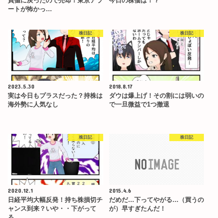
買値に戻ったので売却！東京アラ
今日の株価は！？
ートが怖かっ…
株日記
株日記
2023.5.30
2018.8.17
実は今日もプラスだった？持株は
ダウは爆上げ！その割には弱いの
海外勢に人気なし
で一旦微益で1つ撤退
株日記
株日記
2020.12.1
2015.4.6
日経平均大幅反発！持ち株損切チ
だめだ…下ってやがる…（買うの
ャンス到来？いや・・下がって
が）早すぎたんだ！
る。