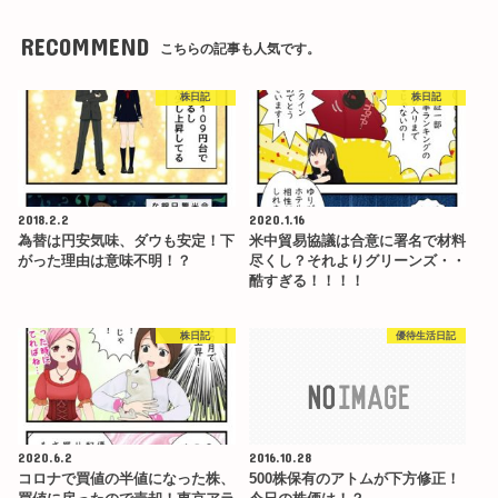
RECOMMEND
こちらの記事も人気です。
株日記
株日記
2018.2.2
2020.1.16
為替は円安気味、ダウも安定！下
米中貿易協議は合意に署名で材料
がった理由は意味不明！？
尽くし？それよりグリーンズ・・
酷すぎる！！！！
株日記
優待生活日記
2020.6.2
2016.10.28
コロナで買値の半値になった株、
500株保有のアトムが下方修正！