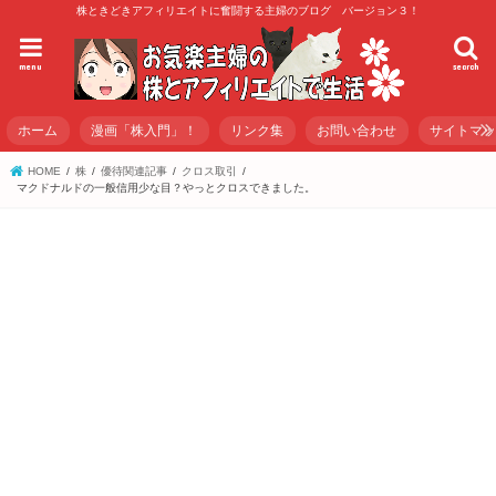
株ときどきアフィリエイトに奮闘する主婦のブログ バージョン３！
menu
search
ホーム
漫画「株入門」！
リンク集
お問い合わせ
サイトマ
HOME
株
優待関連記事
クロス取引
マクドナルドの一般信用少な目？やっとクロスできました。