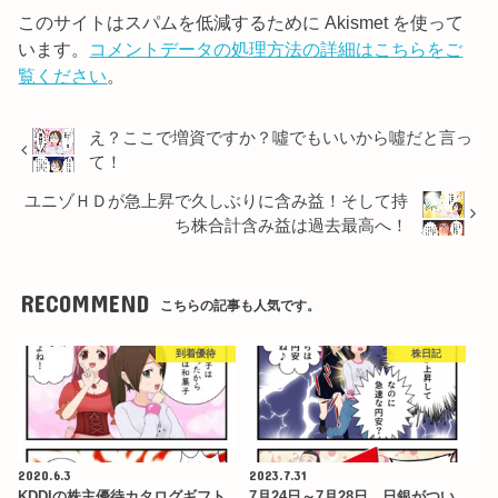
このサイトはスパムを低減するために Akismet を使って
います。
コメントデータの処理方法の詳細はこちらをご
覧ください
。
え？ここで増資ですか？噓でもいいから噓だと言っ
て！
ユニゾＨＤが急上昇で久しぶりに含み益！そして持
ち株合計含み益は過去最高へ！
RECOMMEND
こちらの記事も人気です。
到着優待
株日記
2020.6.3
2023.7.31
KDDIの株主優待カタログギフト
7月24日～7月28日 日銀がつい