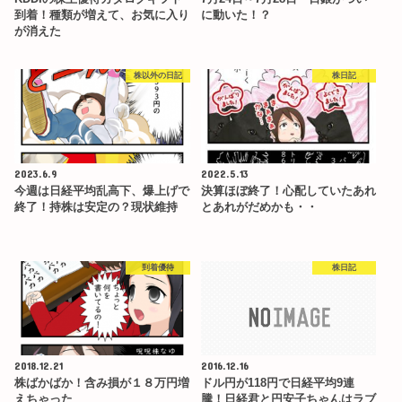
到着！種類が増えて、お気に入り
に動いた！？
が消えた
株以外の日記
株日記
2023.6.9
2022.5.13
今週は日経平均乱高下、爆上げで
決算ほぼ終了！心配していたあれ
終了！持株は安定の？現状維持
とあれがだめかも・・
到着優待
株日記
2018.12.21
2016.12.16
株ばかばか！含み損が１８万円増
ドル円が118円で日経平均9連
えちゃった
騰！日経君と円安子ちゃんはラブ