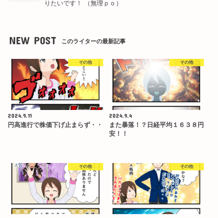
りたいです！ （無理ｐｏ）
NEW POST
このライターの最新記事
その他
その他
2024.9.11
2024.9.4
円高進行で株価下げ止まらず・・
また暴落！？日経平均１６３８円
安！！
その他
その他