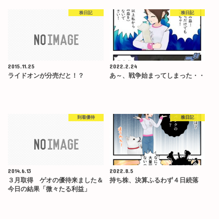
株日記
株日記
2015.11.25
2022.2.24
ライドオンが分売だと！？
あ～、戦争始まってしまった・・
到着優待
株日記
2014.6.13
2022.8.5
３月取得 ゲオの優待来ました＆
持ち株、決算ふるわず４日続落
今日の結果「微々たる利益」