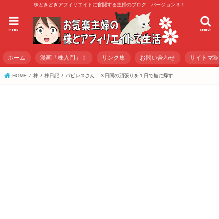
株ときどきアフィリエイトに奮闘する主婦のブログ バージョン３！
menu
search
ホーム
漫画「株入門」！
リンク集
お問い合わせ
サイトマ
HOME
株
株日記
パピレスさん、３日間の頑張りを１日で無に帰す