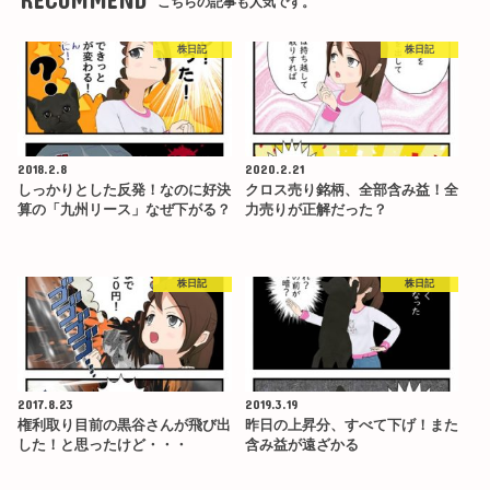
こちらの記事も人気です。
株日記
株日記
2018.2.8
2020.2.21
しっかりとした反発！なのに好決
クロス売り銘柄、全部含み益！全
算の「九州リース」なぜ下がる？
力売りが正解だった？
株日記
株日記
2017.8.23
2019.3.19
権利取り目前の黒谷さんが飛び出
昨日の上昇分、すべて下げ！また
した！と思ったけど・・・
含み益が遠ざかる