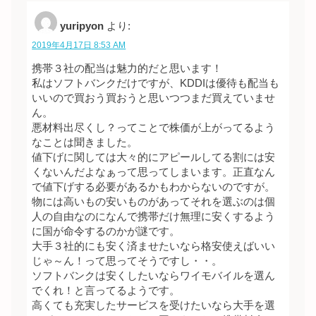
yuripyon
より:
2019年4月17日 8:53 AM
携帯３社の配当は魅力的だと思います！
私はソフトバンクだけですが、KDDIは優待も配当も
いいので買おう買おうと思いつつまだ買えていませ
ん。
悪材料出尽くし？ってことで株価が上がってるよう
なことは聞きました。
値下げに関しては大々的にアピールしてる割には安
くないんだよなぁって思ってしまいます。正直なん
で値下げする必要があるかもわからないのですが。
物には高いもの安いものがあってそれを選ぶのは個
人の自由なのになんで携帯だけ無理に安くするよう
に国が命令するのかが謎です。
大手３社的にも安く済ませたいなら格安使えばいい
じゃ～ん！って思ってそうですし・・。
ソフトバンクは安くしたいならワイモバイルを選ん
でくれ！と言ってるようです。
高くても充実したサービスを受けたいなら大手を選