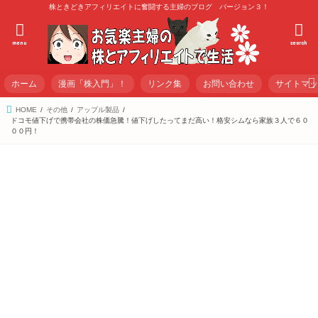
株ときどきアフィリエイトに奮闘する主婦のブログ バージョン３！
menu
search
ホーム
漫画「株入門」！
リンク集
お問い合わせ
サイトマ
HOME
その他
アップル製品
ドコモ値下げで携帯会社の株価急騰！値下げしたってまだ高い！格安シムなら家族３人で６０
００円！