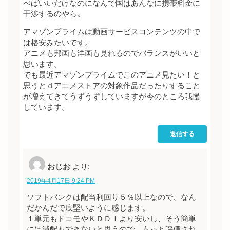
べばいいだけなのになんで国はあんなに携帯料金に
干渉するのやら。
アマゾンプライムは動画サービスコンテンツの中で
は格安みたいです。
アニメも邦画も洋画も見れるのでバランスがいいと
思います。
でも最近アマゾンプライムでこのアニメ見たい！と
思うとｄアニメストアの対象作品だったりすること
が増えてきてうずうずしていますが今のところ我慢
しています。
返信する
おじお
より:
2019年4月17日 9:24 PM
ソフトバンクは配当利回り５％以上なので、なん
だかんだで底堅いように感じます。
１単元もドコモやＫＤＤＩより安いし、そう簡単
には減配もできないと思うので、もっと評価され