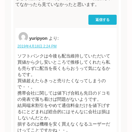
てなかったら見ていなかったと思います。
返信する
yuripyon
より:
2019年4月18日 2:24 PM
ソフトバンクは今後も配当維持していただいて
買値から少し安いところで推移してくれたら私
も売らずに配当を長くもらおうって気になるか
もです。
買値超えたらきっと売りたくなってしまうの
で・・。
携帯会社に関しては値下げ合戦も先日のドコモ
の発表で落ち着けば問題がないようです。
結局端末割引をやめて通信料金だけを値下げす
るにとどまれば総合的にはそんなに会社は損は
しないんだとか。
損するのは機種を安く買えなくなるユーザーだ
けってことですかね・・。