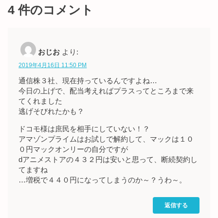
4
件のコメント
おじお
より:
2019年4月16日 11:50 PM
通信株３社、現在持っているんですよね…
今日の上げで、配当考えればプラスってところまで来
てくれました
逃げそびれたかも？
ドコモ様は庶民を相手にしていない！？
アマゾンプライムはお試しで解約して、マックは１０
０円マックオンリーの自分ですが
dアニメストアの４３２円は安いと思って、断続契約し
てますね
…増税で４４０円になってしまうのか～？うわ～。
返信する