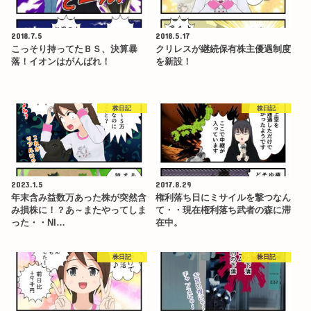
2018.7.5
2018.5.17
こっそり持ってたＢＳ、決算暴
クリレスが継続保有株主優遇制度
落！イオンはがんばれ！
を新設！
株日記
株日記
2023.1.5
2017.8.29
年末含み益数万あった株が突然含
権利落ち日にミサイルを撃つなん
み損株に！？あ～またやってしま
て・・現在権利落ち武者の森に滞
った・・NI…
在中。
株日記
株日記