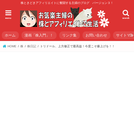
株ときどきアフィリエイトに奮闘する主婦のブログ バージョン３！
menu
search
ホーム
漫画「株入門」！
リンク集
お問い合わせ
サイトマ
HOME
株
株日記
トリドール、上方修正で最高益！今度こそ爆上げを！！