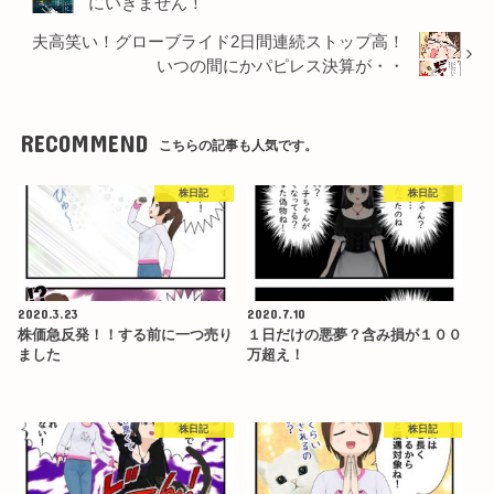
にいきません！
夫高笑い！グローブライド2日間連続ストップ高！
いつの間にかパピレス決算が・・
RECOMMEND
こちらの記事も人気です。
株日記
株日記
2020.3.23
2020.7.10
株価急反発！！する前に一つ売り
１日だけの悪夢？含み損が１００
ました
万超え！
株日記
株日記