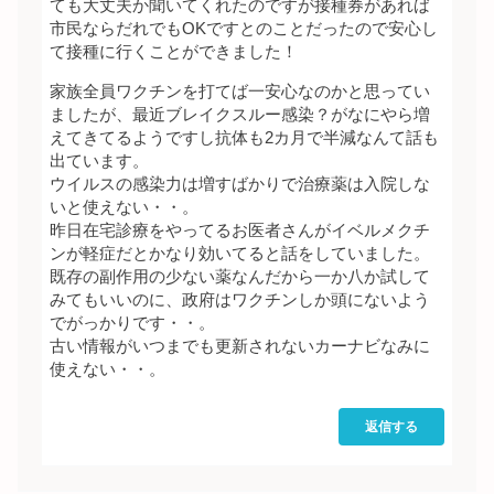
ても大丈夫か聞いてくれたのですが接種券があれば
市民ならだれでもOKですとのことだったので安心し
て接種に行くことができました！
家族全員ワクチンを打てば一安心なのかと思ってい
ましたが、最近ブレイクスルー感染？がなにやら増
えてきてるようですし抗体も2カ月で半減なんて話も
出ています。
ウイルスの感染力は増すばかりで治療薬は入院しな
いと使えない・・。
昨日在宅診療をやってるお医者さんがイベルメクチ
ンが軽症だとかなり効いてると話をしていました。
既存の副作用の少ない薬なんだから一か八か試して
みてもいいのに、政府はワクチンしか頭にないよう
でがっかりです・・。
古い情報がいつまでも更新されないカーナビなみに
使えない・・。
返信する