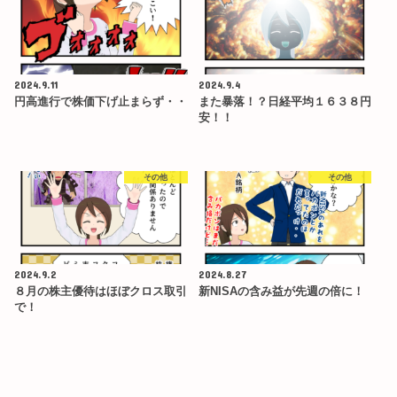
2024.9.11
2024.9.4
円高進行で株価下げ止まらず・・
また暴落！？日経平均１６３８円
安！！
その他
その他
2024.9.2
2024.8.27
８月の株主優待はほぼクロス取引
新NISAの含み益が先週の倍に！
で！