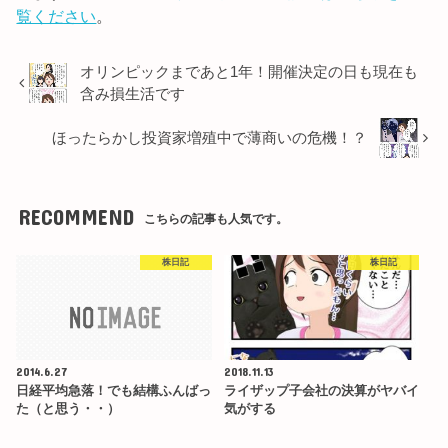
覧ください
。
オリンピックまであと1年！開催決定の日も現在も
含み損生活です
ほったらかし投資家増殖中で薄商いの危機！？
RECOMMEND
こちらの記事も人気です。
株日記
株日記
2014.6.27
2018.11.13
日経平均急落！でも結構ふんばっ
ライザップ子会社の決算がヤバイ
た（と思う・・）
気がする