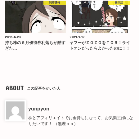
到着優待
株日記
2015.6.26
2019.9.12
持ち株の６月優待券利落ちが酷す
ヤフーがＺＯＺＯをＴＯＢ！ライ
ぎた…
トオンだったらよかったのに！！
ABOUT
この記事をかいた人
yuripyon
株とアフィリエイトでお金持ちになって、お気楽主婦にな
りたいです！ （無理ｐｏ）