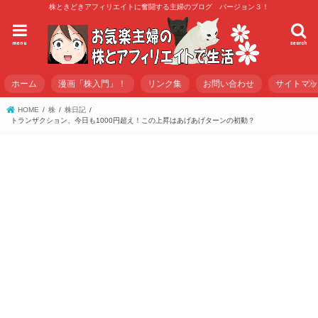
株ときどきアフィリエイトに奮闘する主婦のブログ バージョン３！
menu
search
ホーム
漫画「株入門」！
リンク集
お問い合わせ
サイトマ
HOME
株
株日記
トランザクション、今日も1000円超え！この上昇はあげあげターンの初動？