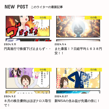
NEW POST
このライターの最新記事
その他
その他
2024.9.11
2024.9.4
円高進行で株価下げ止まらず・・
また暴落！？日経平均１６３８円
安！！
その他
その他
2024.9.2
2024.8.27
８月の株主優待はほぼクロス取引
新NISAの含み益が先週の倍に！
で！