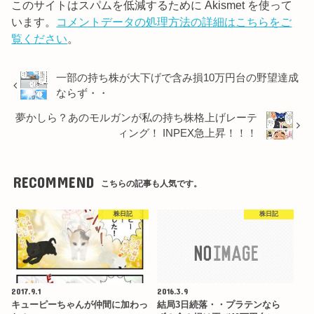
このサイトはスパムを低減するために Akismet を使って
います。
コメントデータの処理方法の詳細はこちらをご
覧ください
。
一部の持ち株が大下げで含み損10万円台の野望達成
ならず・・
夢かしら？あのモルガンが私の持ち株格上げレーテ
ィング！ INPEX急上昇！！！
RECOMMEND
こちらの記事も人気です。
株日記
株日記
2017.9.1
2016.3.9
キューピーちゃんが仲間に加わっ
結局3日続落・・プラテンなら