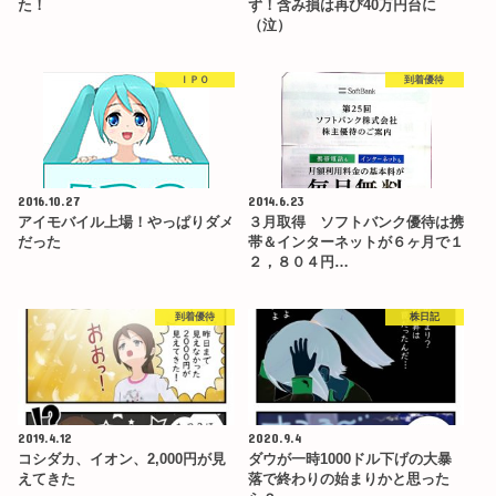
た！
ず！含み損は再び40万円台に
（泣）
ＩＰＯ
到着優待
2016.10.27
2014.6.23
アイモバイル上場！やっぱりダメ
３月取得 ソフトバンク優待は携
だった
帯＆インターネットが６ヶ月で１
２，８０４円…
到着優待
株日記
2019.4.12
2020.9.4
コシダカ、イオン、2,000円が見
ダウが一時1000ドル下げの大暴
えてきた
落で終わりの始まりかと思った