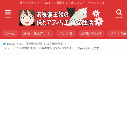
株ときどきアフィリエイトに奮闘する主婦のブログ バージョン３！
menu
search
ホーム
漫画「株入門」！
リンク集
お問い合わせ
サイトマ
HOME
株
優待関連記事
株主優待情報
ティーガイアの隠れ優待！？議決権行使で500円クオカードpayもらえます♪