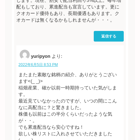
します。現在、割安で配当利回り5%以上。毎年増
配もしており、累進配当も宣言しています。更に
クオカード優待もあり、長期優遇もあります。ク
オカードは無くなるかもしれませんが・・・。
返信する
yuripyon
より:
2022年6月5日 8:53 PM
またまた素敵な銘柄の紹介、ありがとうござい
ます<(_ _)>
稲畑産業、確か以前一時期持っていた気がしま
す。
最近見ていなかったのですが、いつの間にこん
なに高配当に？と驚きました。
株価も以前はこの半分くらいだったような気
が・・。
でも累進配当なら安心ですね！
欲しい株リストに入れさせていただきました