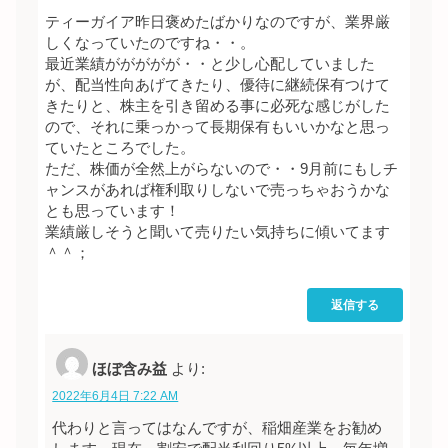
ティーガイア昨日褒めたばかりなのですが、業界厳
しくなっていたのですね・・。
最近業績ががががが・・と少し心配していました
が、配当性向あげてきたり、優待に継続保有つけて
きたりと、株主を引き留める事に必死な感じがした
ので、それに乗っかって長期保有もいいかなと思っ
ていたところでした。
ただ、株価が全然上がらないので・・9月前にもしチ
ャンスがあれば権利取りしないで売っちゃおうかな
とも思っています！
業績厳しそうと聞いて売りたい気持ちに傾いてます
＾＾；
返信する
ほぼ含み益
より:
2022年6月4日 7:22 AM
代わりと言ってはなんですが、稲畑産業をお勧め