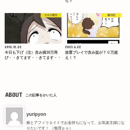
ら？
クロス取引
株日記
2015.12.22
2023.6.22
今日も下げ（泣）含み損30万再
放置プレイで含み益が７０万超
び・・きてます・・きてます・・
え！？
ABOUT
この記事をかいた人
yuripyon
株とアフィリエイトでお金持ちになって、お気楽主婦にな
りたいです！ （無理ｐｏ）