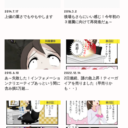
2014.7.17
2016.3.2
上値の重さでもやもやします
後場もさらにいい感じ！今年初の
３連騰に向けて再発進だぁ～
到着優待
株日記
2015.6.10
2022.12.14
あ～失敗した！インフォメーショ
2日連続、謎の急上昇！ティーガ
ンクリエーティブあっという間に
イアを売りました（早売りか
含み損1万超…
も・・）
株日記
株日記