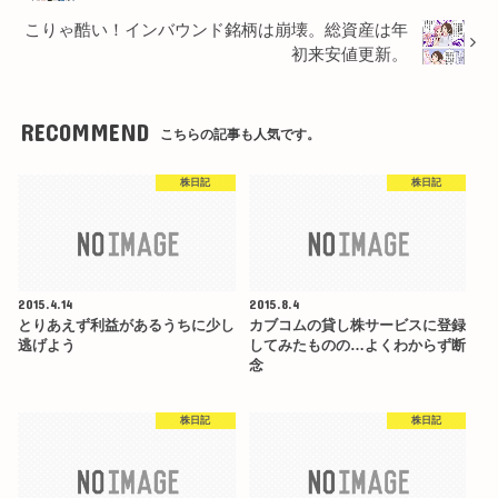
こりゃ酷い！インバウンド銘柄は崩壊。総資産は年
初来安値更新。
RECOMMEND
こちらの記事も人気です。
株日記
株日記
2015.4.14
2015.8.4
とりあえず利益があるうちに少し
カブコムの貸し株サービスに登録
逃げよう
してみたものの…よくわからず断
念
株日記
株日記