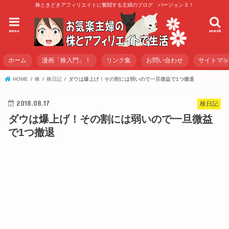
株ときどきアフィリエイトに奮闘する主婦のブログ バージョン３！
menu
search
ホーム
漫画「株入門」！
リンク集
お問い合わせ
サイトマ
HOME
株
株日記
ダウは爆上げ！その割には弱いので一旦微益で1つ撤退
2018.08.17
株日記
ダウは爆上げ！その割には弱いので一旦微益
で1つ撤退