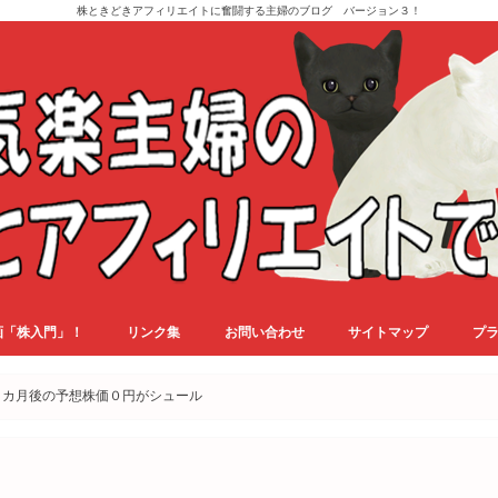
株ときどきアフィリエイトに奮闘する主婦のブログ バージョン３！
画「株入門」！
リンク集
お問い合わせ
サイトマップ
プ
３カ月後の予想株価０円がシュール