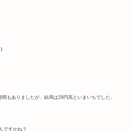
円）
時間もありましたが、結局は29円高といまいちでした。
んですかね？