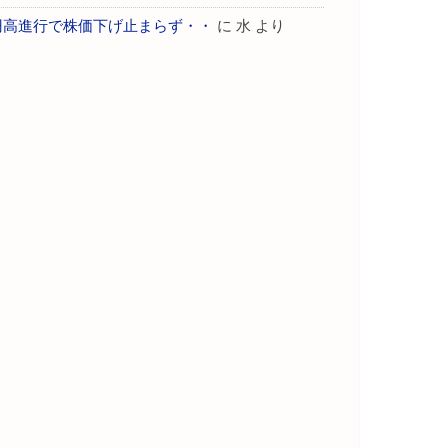
円高進行で株価下げ止まらず・・
に
水
より