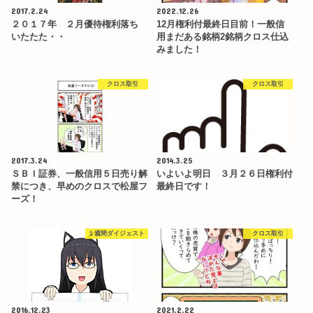
2017.2.24
2022.12.26
２０１７年 ２月優待権利落ち
12月権利付最終日目前！一般信
いたたた・・
用まだある銘柄2銘柄クロス仕込
みました！
クロス取引
クロス取引
2017.3.24
2014.3.25
ＳＢＩ証券、一般信用５日売り解
いよいよ明日 ３月２６日権利付
禁につき、早めのクロスで松屋フ
最終日です！
ーズ！
１週間ダイジェスト
クロス取引
2016.12.23
2021.2.22