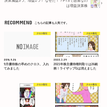
決算減益3つ、増益1つ！ なぜだ！？PTSで急落なの
は増益決算株
RECOMMEND
こちらの記事も人気です。
クロス取引
クロス取引
2016.9.26
2022.3.29
9月優待株の早めのクロス、入れ
2021年株主優待権利取りは26銘
てみました
柄！ライザップGは消えました
クロス取引
クロス取引