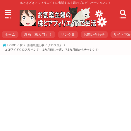
株ときどきアフィリエイトに奮闘する主婦のブログ バージョン３！
menu
search
ホーム
漫画「株入門」！
リンク集
お問い合わせ
サイトマ
HOME
株
優待関連記事
クロス取引
コロワイドクロスリベンジ！1カ月前じゃ遅い？2カ月前からチャレンジ！