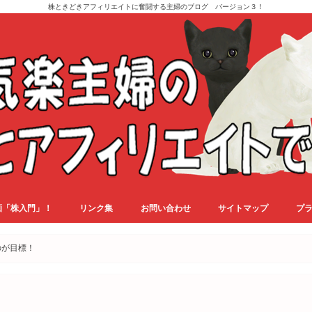
株ときどきアフィリエイトに奮闘する主婦のブログ バージョン３！
画「株入門」！
リンク集
お問い合わせ
サイトマップ
プ
のが目標！