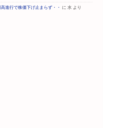
円高進行で株価下げ止まらず・・
に
水
より