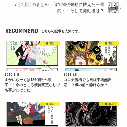
7月1週目のまとめ 追加関税発動に怯えた一週
間・・そして発動後は？
RECOMMEND
こちらの記事も人気です。
株日記
株日記
2020.8.13
2022.1.5
すかいらーくは189億円の赤
コロナ倍増でも日経平均無反
字！！今のところ優待変更なしで
応！？嵐の前の静けさか？
も喜ぶにはまだ…
株日記
株日記