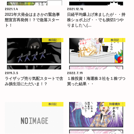
2021.1.4
2021.12.16
2021年大発会はまさかの緊急事
日経平均爆上げ来ましたが・・持
態宣言再発例！？で急落スター
株ショボ上げ・・でも損切1つや
ト！
りました＼(…
株日記
株日記
2019.3.5
2022.7.19
ライザップ売り気配スタートで含
１株投資！海運株３社を１株づつ
み損生活にただいま！？
買った結果・・
株日記
到着優待