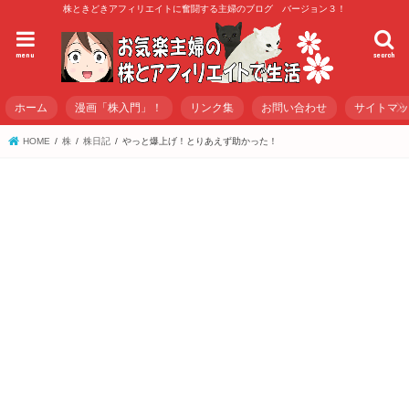
株ときどきアフィリエイトに奮闘する主婦のブログ バージョン３！
menu
search
ホーム
漫画「株入門」！
リンク集
お問い合わせ
サイトマ
HOME
株
株日記
やっと爆上げ！とりあえず助かった！