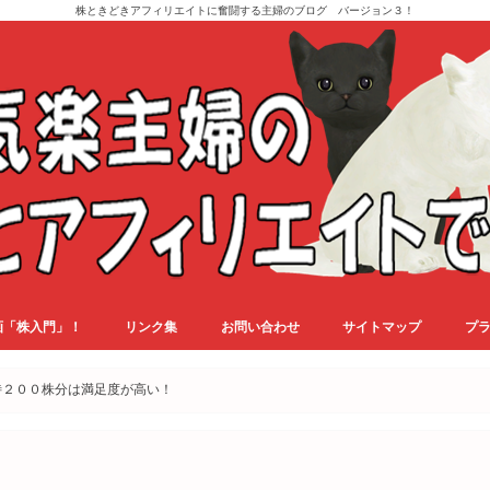
株ときどきアフィリエイトに奮闘する主婦のブログ バージョン３！
画「株入門」！
リンク集
お問い合わせ
サイトマップ
プ
待２００株分は満足度が高い！