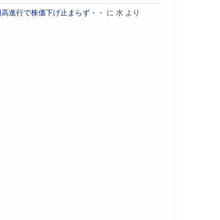
円高進行で株価下げ止まらず・・
に
水
より