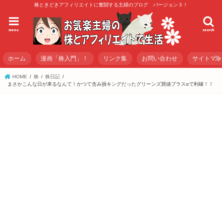
株ときどきアフィリエイトに奮闘する主婦のブログ バージョン３！
menu
search
ホーム
漫画「株入門」！
リンク集
お問い合わせ
サイトマ
HOME
株
株日記
まさかこんな日が来るなんて！かつて含み損キングだったグリーンズ買値プラスαで利確！！