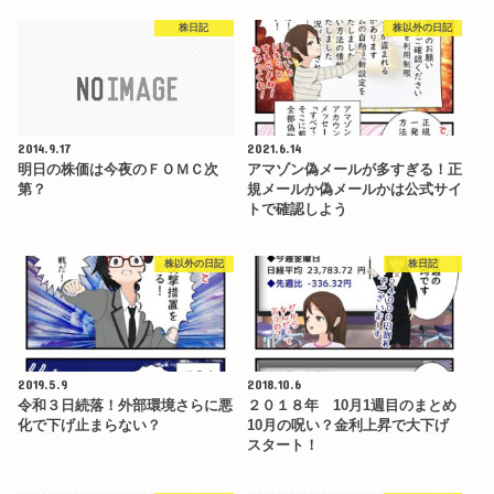
株日記
株以外の日記
2014.9.17
2021.6.14
明日の株価は今夜のＦＯＭＣ次
アマゾン偽メールが多すぎる！正
第？
規メールか偽メールかは公式サイ
トで確認しよう
株以外の日記
株日記
2019.5.9
2018.10.6
令和３日続落！外部環境さらに悪
２０１８年 10月1週目のまとめ
化で下げ止まらない？
10月の呪い？金利上昇で大下げ
スタート！