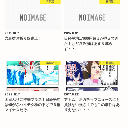
株日記
株日記
2015.10.7
2016.8.12
含み益お祈り娘参上！
日経平均17000円超えが見えてき
た！けど含み損はあまり減ら
ず・・。
株日記
株日記
2022.12.7
2017.8.22
８日ぶりに持株プラス！日経平均
アトム、ネガティブニュースにも
は値がさハイテク株の下げで３桁
負けない強さ！でもこの事件はあ
マイナスだそ…
りえない・・・