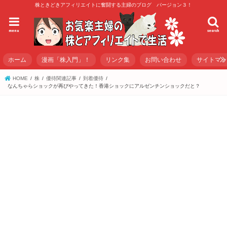
株ときどきアフィリエイトに奮闘する主婦のブログ バージョン３！
menu
search
ホーム
漫画「株入門」！
リンク集
お問い合わせ
サイトマ
HOME
株
優待関連記事
到着優待
なんちゃらショックが再びやってきた！香港ショックにアルゼンチンショックだと？