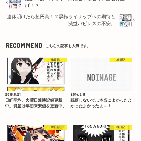
げ！？
連休明けたら超円高！？黒転ライザップへの期待と
減益パピレスの不安。
RECOMMEND
こちらの記事も人気です。
株日記
株日記
2018.8.21
2014.8.11
日経平均、火曜日連勝記録更新
続落しないで…本当によかったよ
中。資産は年初来安値を更新中。
かったよかったよ～！
株日記
株日記