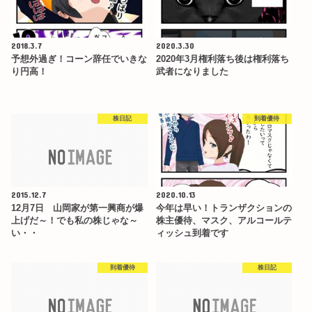
2018.3.7
2020.3.30
予想外過ぎ！コーン辞任でいきな
2020年3月権利落ち後は権利落ち
り円高！
武者になりました
株日記
到着優待
2015.12.7
2020.10.13
12月7日 山岡家が第一興商が爆
今年は早い！トランザクションの
上げだ～！でも私の株じゃな～
株主優待、マスク、アルコールテ
い・・
ィッシュ到着です
到着優待
株日記