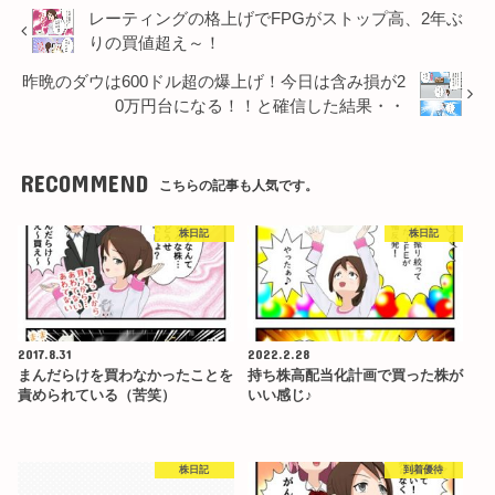
レーティングの格上げでFPGがストップ高、2年ぶ
りの買値超え～！
昨晩のダウは600ドル超の爆上げ！今日は含み損が2
0万円台になる！！と確信した結果・・
RECOMMEND
こちらの記事も人気です。
株日記
株日記
2017.8.31
2022.2.28
まんだらけを買わなかったことを
持ち株高配当化計画で買った株が
責められている（苦笑）
いい感じ♪
株日記
到着優待