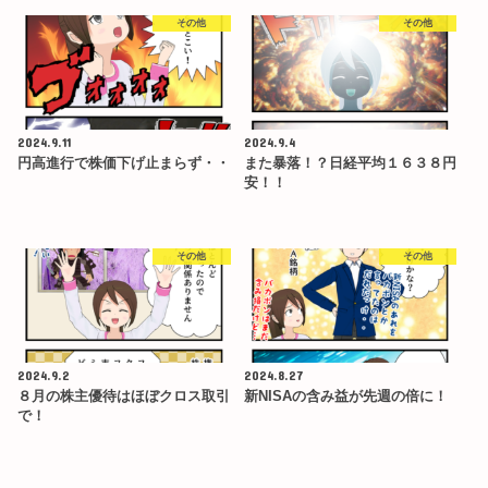
その他
その他
2024.9.11
2024.9.4
円高進行で株価下げ止まらず・・
また暴落！？日経平均１６３８円
安！！
その他
その他
2024.9.2
2024.8.27
８月の株主優待はほぼクロス取引
新NISAの含み益が先週の倍に！
で！