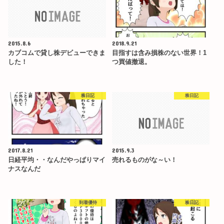
2015.8.6
2018.9.21
カブコムで貸し株デビューできま
目指すは含み損株のない世界！1
した！
つ買値撤退。
株日記
株日記
2017.8.21
2015.9.3
日経平均・・なんだやっぱりマイ
売れるものがな～い！
ナスなんだ
到着優待
株日記