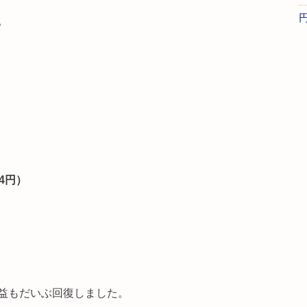
。
64円）
益もだいぶ回復しました。