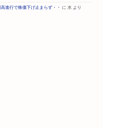
円高進行で株価下げ止まらず・・
に
水
より