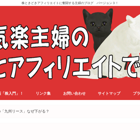
株ときどきアフィリエイトに奮闘する主婦のブログ バージョン３！
画「株入門」！
リンク集
お問い合わせ
サイトマップ
プ
の「九州リース」なぜ下がる？