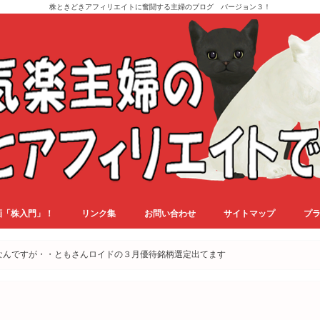
株ときどきアフィリエイトに奮闘する主婦のブログ バージョン３！
画「株入門」！
リンク集
お問い合わせ
サイトマップ
プ
なんですが・・ともさんロイドの３月優待銘柄選定出てます