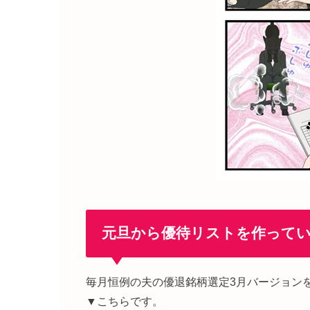
元旦から優待リストを作って
毎月恒例の夫の優退銘柄選定3月バージョン
▼こちらです。