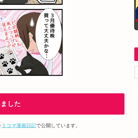
いました
を
１コマ漫画日記
で公開しています。