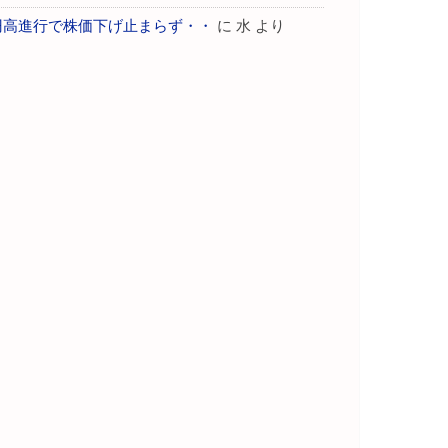
円高進行で株価下げ止まらず・・
に
水
より