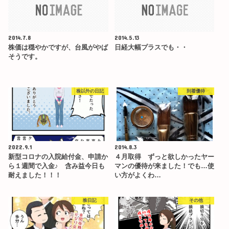
2014.7.8
2014.5.13
株価は穏やかですが、台風がやば
日経大幅プラスでも・・
そうです。
株以外の日記
到着優待
2022.9.1
2014.8.3
新型コロナの入院給付金、申請か
４月取得 ずっと欲しかったヤー
ら１週間で入金♪ 含み益今日も
マンの優待が来ました！でも…使
耐えました！！！
い方がよくわ…
株日記
その他