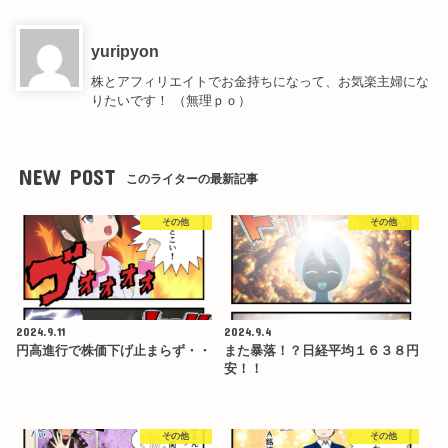
yuripyon
株とアフィリエイトでお金持ちになって、お気楽主婦にな
りたいです！ （無理ｐｏ）
NEW POST
このライターの最新記事
その他
その他
2024.9.11
2024.9.4
円高進行で株価下げ止まらず・・
また暴落！？日経平均１６３８円
安！！
その他
その他