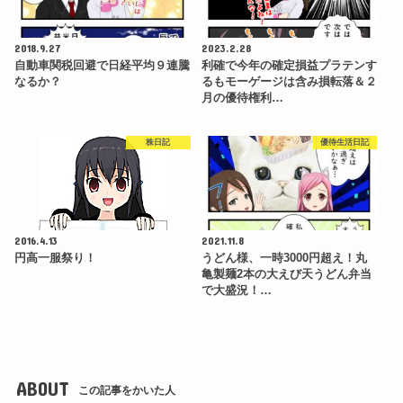
2018.9.27
2023.2.28
自動車関税回避で日経平均９連騰
利確で今年の確定損益プラテンす
なるか？
るもモーゲージは含み損転落＆２
月の優待権利…
株日記
優待生活日記
2016.4.13
2021.11.8
円高一服祭り！
うどん様、一時3000円超え！丸
亀製麺2本の大えび天うどん弁当
で大盛況！…
ABOUT
この記事をかいた人