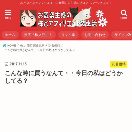
株ときどきアフィリエイトに奮闘する主婦のブログ バージョン３！
menu
search
ホーム
漫画「株入門」！
リンク集
お問い合わせ
サイトマ
HOME
株
優待関連記事
到着優待
こんな時に買うなんて・・今日の私はどうかしてる？
2017.11.15
到着優待
こんな時に買うなんて・・今日の私はどうか
してる？