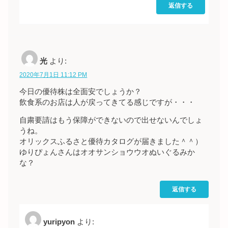
返信する
光
より:
2020年7月1日 11:12 PM
今日の優待株は全面安でしょうか？
飲食系のお店は人が戻ってきてる感じですが・・・
自粛要請はもう保障ができないので出せないんでしょ
うね。
オリックスふるさと優待カタログが届きました＾＾）
ゆりぴょんさんはオオサンショウウオぬいぐるみか
な？
返信する
yuripyon
より: