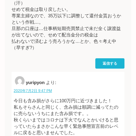
（汗）
せめて税金は取り戻したい。
専業主婦なので、35万以下に調整して還付金貰おうか
という作戦…。
旦那の口座は…仕事柄短期売買禁止で未だ全く譲渡益
が出てないので、せめて配当金分の税金は
払わないで済むよう売ろうかな…とか、色々考え中
（早すぎ?）
返信する
yuripyon
より:
2020年7月2日 9:47 PM
今日も含み損がさらに100万円に近づきました！
私もそらさんと同じく、含み損は順調に減ってたの
に売らないうちにまた含み損です。。
秋くらいまではコロナは下火でなんとかいけると思
っていたらまさかこんな早く緊急事態宣言前のレベ
ルに戻ると思いませんでした。