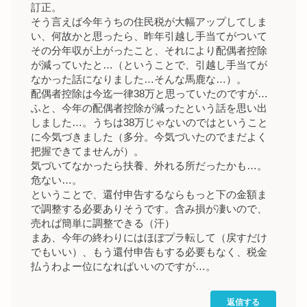
訂正。
そう言えば今年うちの住民税が大幅アップしてしま
い、何故かと思ったら、昨年引越し手当てがついて
その分年収が上がったこと、それにより配偶者控除
が減っていたと…（ということで、引越し手当てが
なかった話になりました…そんな馬鹿な…）。
配偶者控除は今迄一律38万と思っていたのですが…
ふと、今年の配偶者控除が減ったという話を思い出
しました…。うちは38万じゃないのではということ
に今気づきました（多分。今気づいたのでまだよく
把握できてませんが）。
気づいてなかったら扶養、外れる所だったかも…。
危ない…。
ということで、還付申告するならもっと下の金額ま
で調整する必要ありそうです。含み損が凄いので、
売れば簡単に調整できる（汗）
まあ、今年の終わりにはほぼプラ転して（戻すだけ
でもいい）、もう還付申告もする必要もなく、税金
払うわよー位になればいいのですが…。
返信する