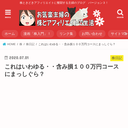
株ときどきアフィリエイトに奮闘する主婦のブログ バージョン３！
menu
search
ホーム
漫画「株入門」！
リンク集
お問い合わせ
サイトマ
HOME
株
株日記
これはいわゆる・・含み損１００万円コースにまっしぐら？
2020.07.01
株日記
これはいわゆる・・含み損１００万円コース
にまっしぐら？