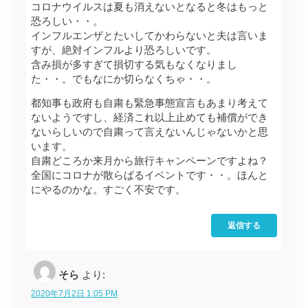
コロナウイルスは夏も消えないとなると冬はもっと
恐ろしい・・。
インフルエンザとたいしてかわらないと夫は言いま
すが、絶対インフルより恐ろしいです。
含み損が多すぎて損切する気もなくなりまし
た・・。でもなにか切らなくちゃ・・。
都知事も政府も自粛も緊急事態宣言もあまり考えて
ないようですし、経済これ以上止めても補償ができ
ないらしいので自粛って言えないんじゃないかと思
います。
自粛どころか来月から旅行キャンペーンですよね？
全国にコロナが散らばるイベントです・・。ほんと
にやるのかな。すごく不安です。
返信する
そら
より:
2020年7月2日 1:05 PM