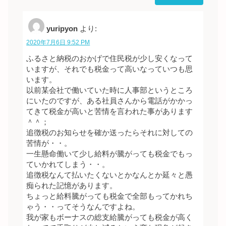
yuripyon
より:
2020年7月6日 9:52 PM
ふるさと納税のおかげで住民税が少し安くなって
いますが、それでも税金って高いなっていつも思
います。
以前某会社で働いていた時に人事部というところ
にいたのですが、ある社員さんから電話がかかっ
てきて税金が高いと苦情を言われた事があります
＾＾；
追徴税のお知らせを確か送ったらそれに対しての
苦情が・・。
一生懸命働いて少し給料が騰がっても税金でもっ
ていかれてしまう・・。
追徴税なんて払いたくないとかなんとか延々と愚
痴られた記憶があります。
ちょっと給料騰がっても税金で全部もってかれち
ゃう・・ってそうなんですよね。
我が家もボーナスの総支給騰がっても税金が高く