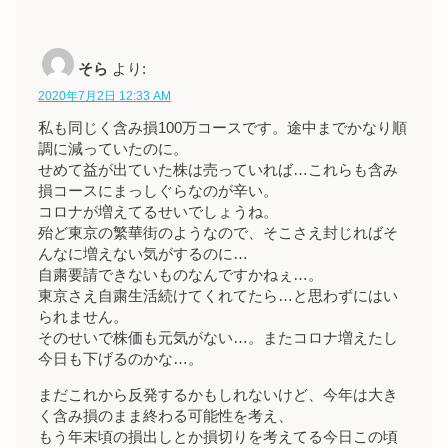
そら
より:
2020年7月2日 12:33 AM
私も同じく含み損100万コースです。途中までかなり順
調に減っていたのに。
せめて益が出ていた株は売っていれば…これらも含み
損コースにまっしぐらなのが辛い。
コロナが増えてるせいでしょうね。
殆ど東京の繁華街のようなので、そこさえ封じればそ
んなに増えない気がするのに…
自粛要請できないものなんですかねぇ…。
東京さえ自粛生活続けてくれてたら…と思わずにはい
られません。
そのせいで株価も元気がない…。またコロナ増えたし
今日も下げるのかな…。
まだこれから反発するかもしれないけど、今年は大き
く含み損のまま終わる可能性を考え、
もう年末頃の損出しとか損切りを考えてる今日この頃