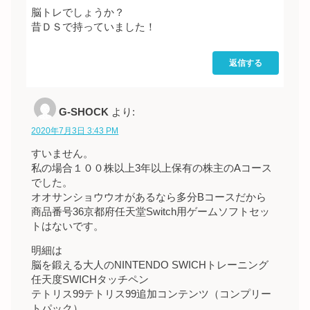
脳トレでしょうか？
昔ＤＳで持っていました！
返信する
G-SHOCK
より:
2020年7月3日 3:43 PM
すいません。
私の場合１００株以上3年以上保有の株主のAコース
でした。
オオサンショウウオがあるなら多分Bコースだから
商品番号36京都府任天堂Switch用ゲームソフトセッ
トはないです。
明細は
脳を鍛える大人のNINTENDO SWICHトレーニング
任天度SWICHタッチペン
テトリス99テトリス99追加コンテンツ（コンプリー
トパック）