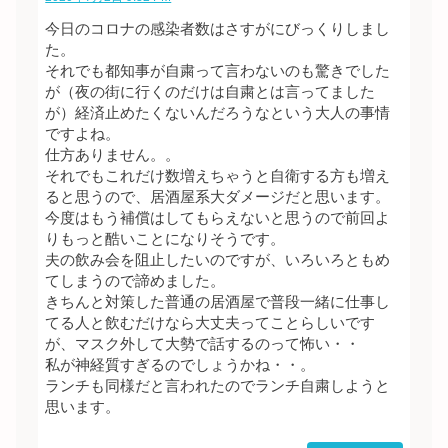
今日のコロナの感染者数はさすがにびっくりしまし
た。
それでも都知事が自粛って言わないのも驚きでした
が（夜の街に行くのだけは自粛とは言ってました
が）経済止めたくないんだろうなという大人の事情
ですよね。
仕方ありません。。
それでもこれだけ数増えちゃうと自衛する方も増え
ると思うので、居酒屋系大ダメージだと思います。
今度はもう補償はしてもらえないと思うので前回よ
りもっと酷いことになりそうです。
夫の飲み会を阻止したいのですが、いろいろともめ
てしまうので諦めました。
きちんと対策した普通の居酒屋で普段一緒に仕事し
てる人と飲むだけなら大丈夫ってことらしいです
が、マスク外して大勢で話するのって怖い・・
私が神経質すぎるのでしょうかね・・。
ランチも同様だと言われたのでランチ自粛しようと
思います。