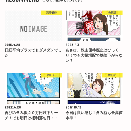
到着優待
株日記
2015.4.28
2023.4.3
日経平均プラスでもダメダメでし
あさひ、株主優待廃止はびっく
た
り！でも大幅増配で株価下がらな
い？
株日記
株日記
2022.6.28
2017.10.12
再びの含み損２０万円以下リー
今日は良い感じ！含み益も最高値
チ！でも明日は権利落ち日・・
水準！