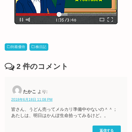
到着優待
株日記
2
件のコメント
たかこ
より:
2018年6月18日 11:08 PM
皆さん、うどん売ってメルカリ準備中やないの＾＾；
あたしは、明日はかんぽ生命拾ってみるけど。。
返信する