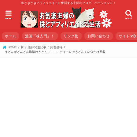
株ときどきアフィリエイトに奮闘する主婦のブログ バージョン３！
menu
search
ホーム
漫画「株入門」！
リンク集
お問い合わせ
サイトマ
HOME
株
優待関連記事
到着優待
うどんがどんどん塩漬けうどんに・・。デイトレでうどん１杯分だけ回収