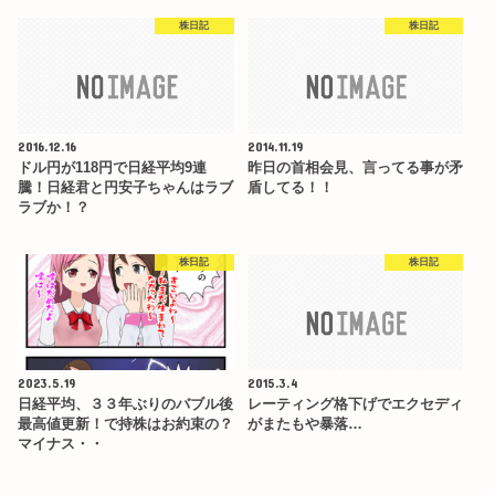
株日記
株日記
2016.12.16
2014.11.19
ドル円が118円で日経平均9連
昨日の首相会見、言ってる事が矛
騰！日経君と円安子ちゃんはラブ
盾してる！！
ラブか！？
株日記
株日記
2023.5.19
2015.3.4
日経平均、３３年ぶりのバブル後
レーティング格下げでエクセディ
最高値更新！で持株はお約束の？
がまたもや暴落…
マイナス・・