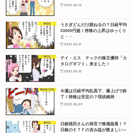
2023.06.14
株日記
うさぎどんだけ跳ねるの？日経平均
33000円超！持株の上昇はゆっくり
と・・
2023.06.13
株日記
テイ・エス テックの株主優待「カ
タログギフト」来ました！
2023.06.12
株以外の日記
今週は日経平均乱高下、爆上げで終
了！持株は安定の？現状維持
2023.06.09
株日記
日銀植田さんの発言で株価急落！？
日銀のＥＴＦの含み益が羨ましい～