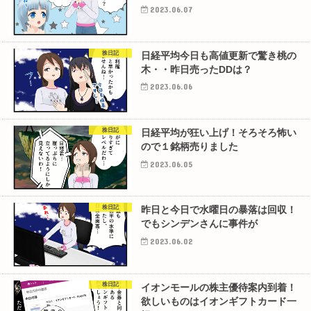
2023.06.07
株日記
日経平均今日も高値更新で驚き桃の
木・・昨日売ったDDは？
2023.06.06
株日記
日経平均が狂い上げ！そろそろ怖い
ので１銘柄売りました
2023.06.05
株日記
昨日と今日で水曜日の暴落は回収！
でもシンデンさんに事件が
2023.06.02
株日記
イオンモールの株主優待案内到着！
欲しいものはイオンギフトカード一