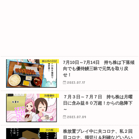
株以外の日記
7月10日～7月14日 持ち株は下落傾
向でも優待鰻三昧で元気を取り戻
せ！
2023.07.17
到着優待
７月３日～７月７日 持ち株は月曜
日に含み益８０万超！からの急降下
～
2023.07.09
その他
株放置プレイ中に夫コロナ、私２回
目コロナ、損切り＆利確などいろい