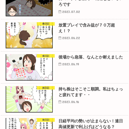
ろです
2023.07.02
株日記
放置プレイで含み益が７０万超
え！？
2023.06.22
株日記
後場から急落、なんとか耐えました
2023.06.19
株日記
持ち株はそこそこ順調。私はちょっ
と疲れてます・・
2023.06.16
株日記
日経平均の勢いが止まらない！連日
高値更新で利上げはどうなる？