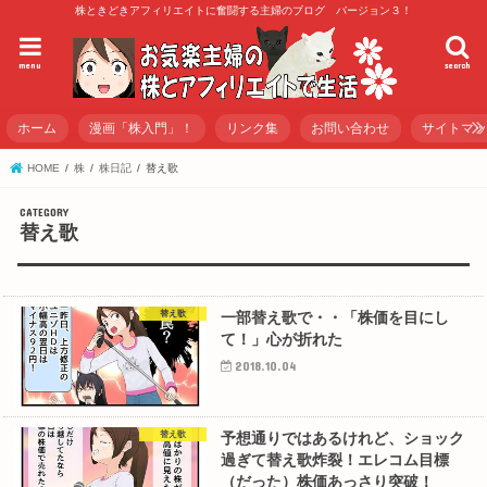
株ときどきアフィリエイトに奮闘する主婦のブログ バージョン３！
menu
search
ホーム
漫画「株入門」！
リンク集
お問い合わせ
サイトマ
HOME
株
株日記
替え歌
替え歌
替え歌
一部替え歌で・・「株価を目にし
て！」心が折れた
2018.10.04
替え歌
予想通りではあるけれど、ショック
過ぎて替え歌炸裂！エレコム目標
（だった）株価あっさり突破！