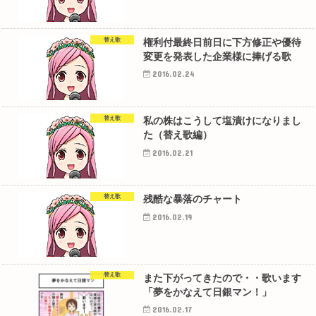
替え歌
権利付最終日前日に下方修正や優待
変更を発表した企業様に捧げる歌
2016.02.24
替え歌
私の株はこうして塩漬けになりまし
た（替え歌編）
2016.02.21
替え歌
残酷な暴落のチャート
2016.02.19
替え歌
また下がってきたので・・歌います
「夢をかなえて日銀マン！」
2016.02.17