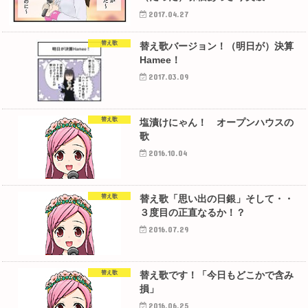
2017.04.27
替え歌
替え歌バージョン！（明日が）決算
Hamee！
2017.03.09
替え歌
塩漬けにゃん！ オープンハウスの
歌
2016.10.04
替え歌
替え歌「思い出の日銀」そして・・
３度目の正直なるか！？
2016.07.29
替え歌
替え歌です！「今日もどこかで含み
損」
2016.06.25