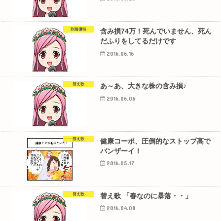
到着優待
含み損74万！死んでいません、死ん
だふりをしてるだけです
2016.06.16
替え歌
あ～あ、大きな株の含み損♪
2016.06.06
替え歌
健康コーポ、圧倒的なストップ高で
バンザーイ！
2016.05.17
替え歌
替え歌 「春なのに暴落・・」
2016.04.08