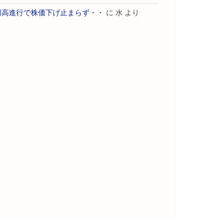
円高進行で株価下げ止まらず・・
に
水
より