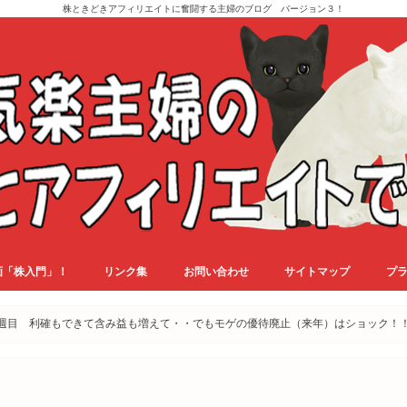
株ときどきアフィリエイトに奮闘する主婦のブログ バージョン３！
画「株入門」！
リンク集
お問い合わせ
サイトマップ
プ
月１週目 利確もできて含み益も増えて・・でもモゲの優待廃止（来年）はショック！