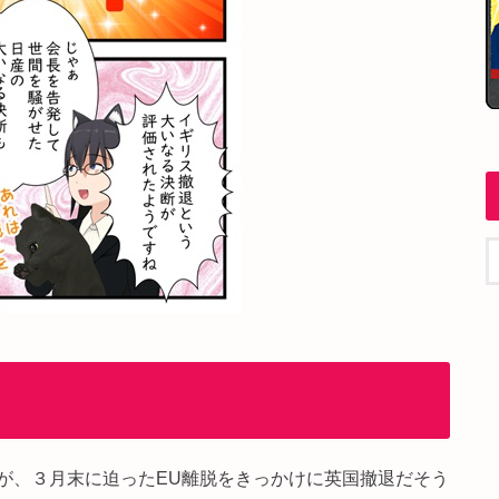
が、３月末に迫ったEU離脱をきっかけに英国撤退だそう