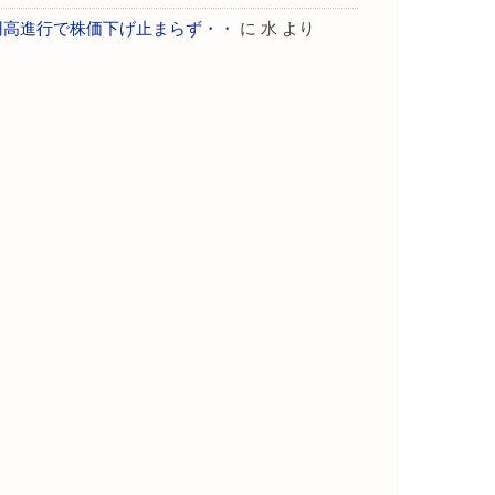
円高進行で株価下げ止まらず・・
に
水
より