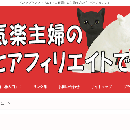
株ときどきアフィリエイトに奮闘する主婦のブログ バージョン３！
画「株入門」！
リンク集
お問い合わせ
サイトマップ
プ
い話！？