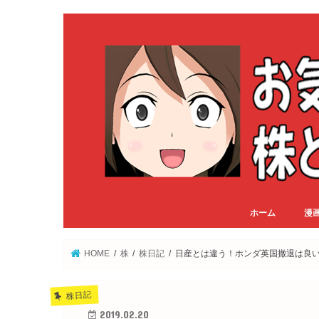
ホーム
漫
HOME
株
株日記
日産とは違う！ホンダ英国撤退は良
株日記
2019.02.20