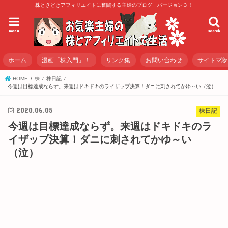
株ときどきアフィリエイトに奮闘する主婦のブログ バージョン３！
menu
search
ホーム
漫画「株入門」！
リンク集
お問い合わせ
サイトマ
HOME
株
株日記
今週は目標達成ならず。来週はドキドキのライザップ決算！ダニに刺されてかゆ～い（泣）
2020.06.05
株日記
今週は目標達成ならず。来週はドキドキのラ
イザップ決算！ダニに刺されてかゆ～い
（泣）