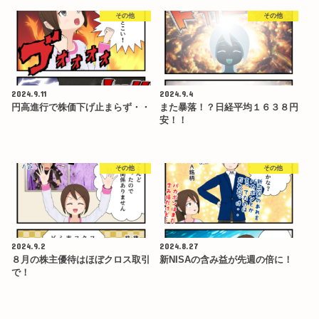
その他
その他
2024.9.11
2024.9.4
円高進行で株価下げ止まらず・・
また暴落！？日経平均１６３８円
安！！
その他
その他
2024.9.2
2024.8.27
８月の株主優待はほぼクロス取引
新NISAの含み益が先週の倍に！
で！