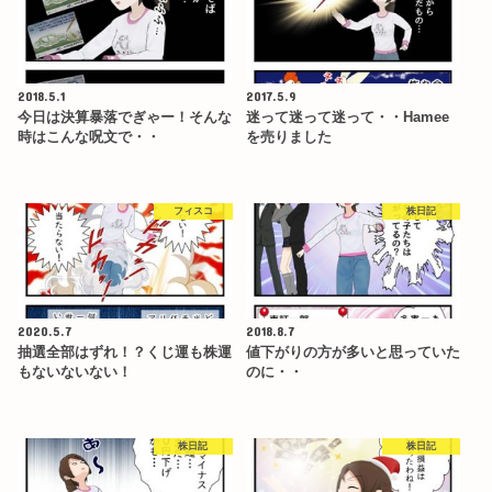
2018.5.1
2017.5.9
今日は決算暴落でぎゃー！そんな
迷って迷って迷って・・Hamee
時はこんな呪文で・・
を売りました
フィスコ
株日記
2020.5.7
2018.8.7
抽選全部はずれ！？くじ運も株運
値下がりの方が多いと思っていた
もないないない！
のに・・
株日記
株日記