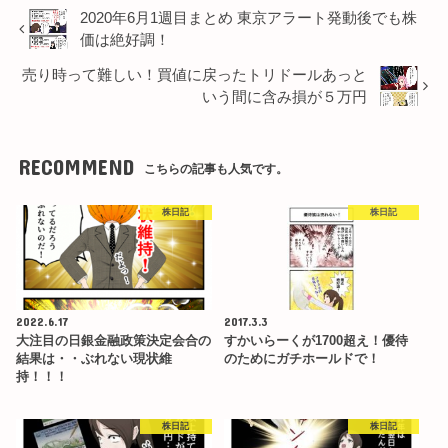
2020年6月1週目まとめ 東京アラート発動後でも株
価は絶好調！
売り時って難しい！買値に戻ったトリドールあっと
いう間に含み損が５万円
RECOMMEND
こちらの記事も人気です。
株日記
株日記
2022.6.17
2017.3.3
大注目の日銀金融政策決定会合の
すかいらーくが1700超え！優待
結果は・・ぶれない現状維
のためにガチホールドで！
持！！！
株日記
株日記