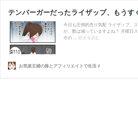
テンバーガーだったライザップ、もうす
今日も圧倒的売り気配 ライザップ、
が、数は減っていますよね？ 月曜日ス
テ
今の …
続きを読む
ン
バ
ー
ガ
お気楽主婦の株とアフィリエイトで生活 ♪
ー
だ
っ
た
ラ
イ
ザ
ッ
プ、
も
う