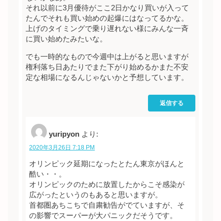
それ以前に3月優待がここ2日かなり買いが入って
たんでそれも買い始めの起爆にはなってるかな。
上げのタイミングで乗り遅れない様にみんな一斉
に買い始めたみたいな。
でも一時的なもので今週中は上がると思いますが
権利落ち日あたりでまた下がり始めるかまた不安
定な相場になるんじゃないかと予想しています。
返信する
yuripyon
より:
2020年3月26日 7:18 PM
オリンピック延期になったとたん東京がほんと
酷い・・。
オリンピックのために放置したからこそ感染が
広がったというのもあると思いますが。
首都圏あちこちで自粛勧告がでていますが、そ
の影響でスーパーが大パニックだそうです。