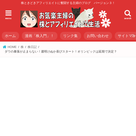
株ときどきアフィリエイトに奮闘する主婦のブログ バージョン３！
menu
search
ホーム
漫画「株入門」！
リンク集
お問い合わせ
サイトマ
HOME
株
株日記
ダウの暴落が止まらない！週明けぬか喜びスタート！オリンピックは延期で決定？