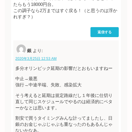
たらもう18000円台。
この調子なら2万まではすぐ戻る！（と思うのは浮か
れすぎ？）
返信する
銀
より:
2020年3月25日 12:53 AM
多分オリンピック延期の影響だとおもいますねー
中止→最悪
強行→中途半端、失敗、感染拡大
そう考えると延期は規定路線だし１年後に仕切り
直して同じスケジュールでやるのは経済的にベタ
ーかなとは思います。
割安で買うタイミングみんな計ってましたし、日
銀のお金じゃぶじゃぶも重なったのもあるんじゃ
ないかなあ。