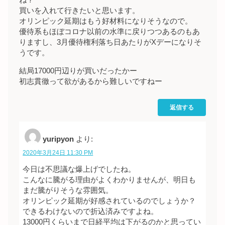
ね？
買いを入れて行きたいと思います。
オリンピック延期はもう好材料になりそうなので。
優待系もほぼコロナ以前の水準に戻りつつあるのもあ
りますし、3月優待権利落ち日あたりがXデーになりそ
うです。
結局17000円辺りが買いだったかー
初志貫徹って欲があるから難しいですねー
返信する
yuripyon
より:
2020年3月24日 11:30 PM
今日は不思議な爆上げでしたね。
こんなに騰がる理由がよくわかりませんが、明日も
まだ騰がりそうな雰囲気。
オリンピック延期が好感されているのでしょうか？
できるわけないので折込済みですよね。
13000円くらいまで日経平均は下がるのかと思ってい