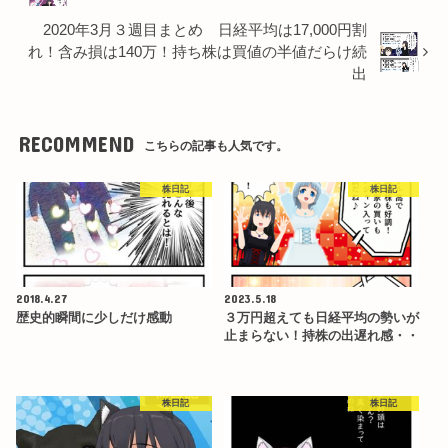
2020年3月３週目まとめ 日経平均は17,000円割
れ！含み損は140万！持ち株は買値の半値だらけ続
出
RECOMMEND
こちらの記事も人気です。
株日記
株日記
2018.4.27
2023.5.18
歴史的瞬間に少しだけ感動
３万円超えても日経平均の勢いが
止まらない！持株の出遅れ感・・
株日記
株日記