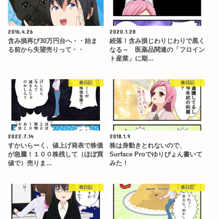
2016.4.26
2020.1.28
含み損再び30万円台へ・・始ま
続落！含み損じわりじわりで黒く
る前から失望売りって・・
なる～ 医薬品関連の「フロイン
ト産業」に期…
株日記
株日記
2022.7.14
2018.1.9
すかいらーく、値上げ発表で株価
株は身動きとれないので、
が急騰！１００株残して（ほぼ買
Surface Proでゆりぴょん書いて
値で）売りま…
みた！
株日記
株日記